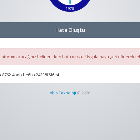
Hata Oluştu
oturum açacağınız belirlenirken hata oluştu. Uygulamaya geri dönerek te
-8762-4bdb-be6b-c24338f6f6e4
Abis Teknoloji
© 2026