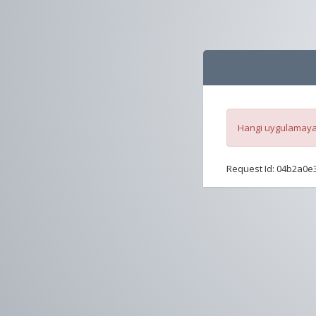
Hangi uygulamaya 
Request Id:
04b2a0e3